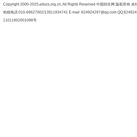
Copyright 2000-2025,eduzs.org.cn, All Rights Reserved 中国招生网 
热线电话:010-69627002/13911934741 E-mail :624924297@qq.com QQ:62492
11011602001098号