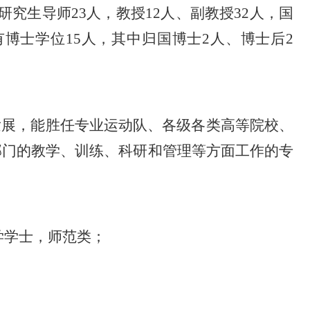
研究生
导师
23人，教授1
2
人、副教授
3
2
人，国
有博士学位1
5
人，其中
归国
博士
2人、博士后2
展，能胜任专业运动队、各级各类高等院校、
部门的教学、训练、科研和管理等方面工作的专
学学士，师范类；