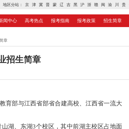
地区分站：
京
津
冀
晋
蒙
辽
吉
黑
沪
浙
赣
闽
渝
川
贵
新闻中心
高考热点
报考指南
报考政策
招生简章
生简章
专业招生简章
、教育部与江西省部省合建高校、江西省一流大
青山湖、东湖3个校区，其中前湖主校区占地面