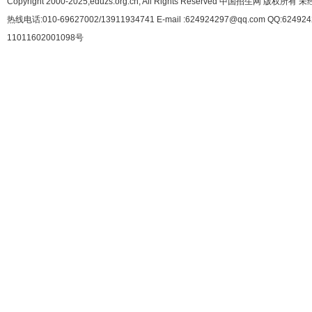
Copyright 2000-2025,eduzs.org.cn, All Rights Reserved 中国招生网 
热线电话:010-69627002/13911934741 E-mail :624924297@qq.com QQ:62492
11011602001098号