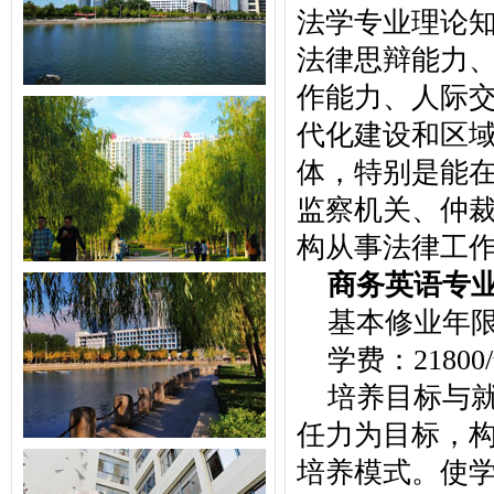
法学专业理论
法律思辩能力
作能力、人际
代化建设和区域
体，特别是能
监察机关、仲
构从事法律工
商务英语专
基本修业年
学费：21800
培养目标与
任力为目标，
培养模式。使