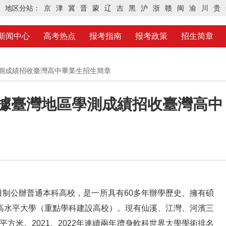
地区分站：
京
津
冀
晋
蒙
辽
吉
黑
沪
浙
赣
闽
渝
川
贵
新闻中心
高考热点
报考指南
报考政策
招生简章
學測成績招收臺灣高中畢業生招生簡章
依據臺灣地區學測成績招收臺灣高中
公辦普通本科高校，是一所具有60多年辦學歷史、擁有碩
高水平大學（重點學科建設高校）。現有仙溪、江灣、河濱三
平方米。2021、2022年連續兩年躋身軟科世界大學學術排名