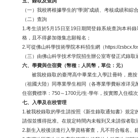
五、錄取及查詢
（一）我校將根據學生的“學測”成績、考核成績和綜
（二）查詢
1.考生須於5月15日至19日期間登錄系統查詢本
格，且不得參加徵集志願報名；
2.可從佛山科學技術學院本科招生網（https://zsbcx.fosu
（三）由佛山科学技术学院招生辦公室寄發正式錄取通
六、學費與住宿費（幣種：人民幣，單位：元）
被我校錄取的臺灣高中畢業生入學註冊時，應按照
（祖國大陸）同專業學生相同（各專業學費标准详见
住宿費標準：750～1700元/生·學年，按實際入住檔
七、
入學及在校管理
1.被我校錄取的學生請按照《新生錄取通知書》規
請假並獲得批准。在規定時間內未報到又未請假者取
2.新生入校後須進行入學資格審查，凡不符合報名、