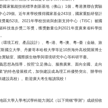
委國家氫能技術標準創新基地（佛山）1個，粵港澳聯合實驗
中心29個。近年來學校獲得國家基金243項，國家重點研發計
勵52項。2021年學校技術與創新支持中心（TISC）被國
東省科技進步獎二等獎，獲獎數量位列2021年度廣東省科學技
高。
環境工程、產品設計）、粵–港、粵–澳、粵–臺（金融、旅
羅斯國立大學、丹麥哥本哈根大學等近10所海外高校開展博士
合實驗室、國際膜生物學與環境研究中心等科研平臺。
義思想為指導，按照“立足佛山、服務廣東、面向全國、走向
企業”的特色發展模式，加快建設成為理工科優勢突出、辦學特
科建設高校）。歡迎廣大考生報讀我校！
灣地區大學入學考試學科能力測試（以下簡稱“學測”）成績招收