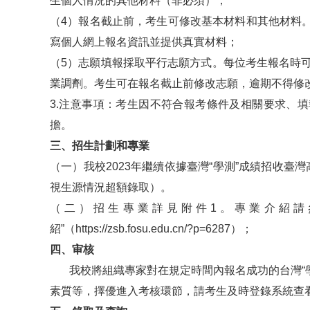
生個人情況的其他材料（非必須）；
（4）報名截止前，考生可修改基本材料和其他材料
寫個人網上報名資訊並提供真實材料；
（5）志願填報採取平行志願方式。每位考生報名時
業調劑。考生可在報名截止前修改志願，逾期不得修
3.注意事項：考生因不符合報考條件及相關要求、
擔。
三、招生計劃和專業
（一）我校2023年繼續依據臺灣“學測”成績招收
視生源情況超額錄取）。
（二）招生專業詳見附件1。專業介紹請
紹”（https://zsb.fosu.edu.cn/?p=6287）；
四、审核
我校將組織專家對在規定時間內報名成功的台灣“學
素質等，擇優進入考核環節，請考生及時登錄系統查