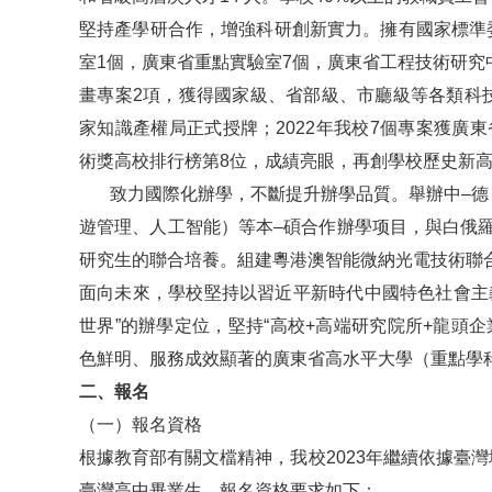
堅持產學研合作，增強科研創新實力。擁有國家標準
室1個，廣東省重點實驗室7個，廣東省工程技術研究
畫專案2項，獲得國家級、省部級、市廳級等各類科技獎
家知識產權局正式授牌；2022年我校7個專案獲廣
術獎高校排行榜第8位，成績亮眼，再創學校歷史新
致力國際化辦學，不斷提升辦學品質。舉辦中–德（
遊管理、人工智能）等本–碩合作辦學项目，與白俄
研究生的聯合培養。組建粵港澳智能微納光電技術聯
面向未來，學校堅持以習近平新時代中國特色社會主
世界”的辦學定位，堅持“高校+高端研究院所+龍頭
色鮮明、服務成效顯著的廣東省高水平大學（重點學
二、報名
（一）報名資格
根據教育部有關文檔精神，我校2023年繼續依據臺
臺灣高中畢業生，報名資格要求如下：