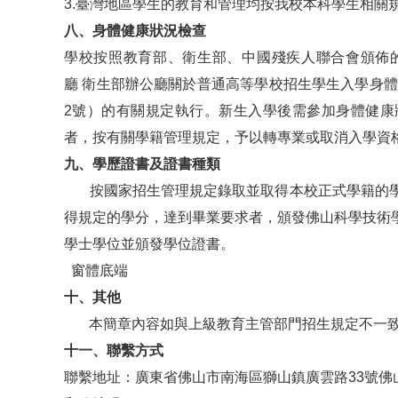
3.臺灣地區學生的教育和管理均按我校本科學生相關
八
、身體健康狀況檢查
學校按照教育部、衛生部、中國殘疾人聯合會頒佈
廳 衛生部辦公廳關於普通高等學校招生學生入學身體
2號）的有關規定執行。新生入學後需參加身體健康
者，按有關學籍管理規定，予以轉專業或取消入學資
九
、學歷證書及證書種類
按國家招生管理規定錄取並取得本校正式學籍的學
得規定的學分，達到畢業要求者，頒發佛山科學技術
學士學位並頒發學位證書。
窗體底端
十、
其他
本簡章內容如與上級教育主管部門招生規定不一致
十一、聯繫方式
聯繫地址：廣東省佛山市南海區獅山鎮廣雲路33號佛山科