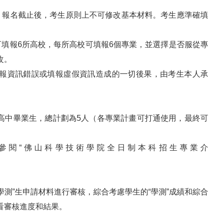
。報名截止後，考生原則上不可修改基本材料。考生應準確填
可填報6所高校，每所高校可填報6個專業，並選擇是否服從專
改。
填報資訊錯誤或填報虛假資訊造成的一切後果，由考生本人承
臺灣高中畢業生，總計劃為5人（各專業計畫可打通使用，最終可
參閱“佛山科學技術學院全日制本科招生專業介
測”生申請材料進行審核，綜合考慮學生的“學測”成績和綜合
看審核進度和結果。