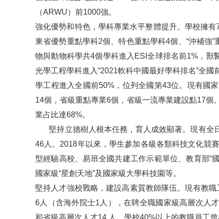
（ARWU）前1000強。
強化優勢和特色，學科專業水平整體提升。學校擁有
東省優勢重點學科2個、特色重點學科4個、“沖補強
物與動物科學共4個學科進入ESI全球排名前1%，獸
光學工程學科進入“2021軟科中國最好學科排名”全國
學工程進入全國前50%，位列全國第43位。現有國
14個，省級重點專業6個，省級一流專業建設點17
業占比達68%。
堅持立德樹人根本任務，育人成效顯著。現有全日制在
46人。2018年以來，學生參加各級各類科技文化競
型經驗高校、易班全國共建工作示範單位、教育部“國
國家級“星創天地”及國家級大學科技園等。
堅持人才強校戰略，建設高素質教師隊伍。現有教職工1
6人（含海外院士1人），在聘全職國家級高層次人才
和省級高層次人才14 人。學校40%以上的教職員