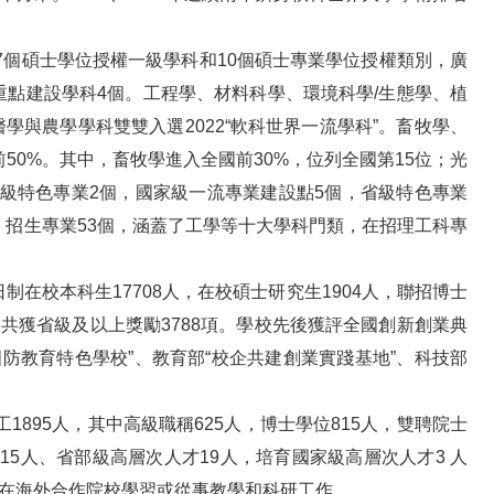
7個碩士學位授權一級學科和10個碩士專業學位授權類別，廣
”重點建設學科4個。工程學、材料科學、環境科學/生態學、植
醫學與農學學科雙雙入選2022“軟科世界一流學科”。畜牧學、
前50%。其中，畜牧學進入全國前30%，位列全國第15位；光
家級特色專業2個，國家級一流專業建設點5個，省級特色專業
個。招生專業53個，涵蓋了工學等十大學科門類，在招理工科專
校本科生17708人，在校碩士研究生1904人，聯招博士
賽共獲省級及以上獎勵3788項。學校先後獲評全國創新創業典
防教育特色學校”、教育部“校企共建創業實踐基地”、科技部
895人，其中高級職稱625人，博士學位815人，雙聘院士
15人、省部級高層次人才19人，培育國家級高層次人才3 人
工曾在海外合作院校學習或從事教學和科研工作。