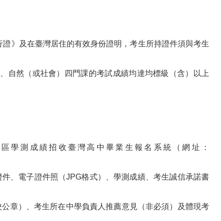
通行證》及在臺灣居住的有效身份證明，考生所持證件須與考生
、英文、自然（或社會）四門課的考試成績均達均標級（含）以上
地區學測成績招收臺灣高中畢業生報名系統（網址：
證件、電子證件照（JPG格式）、學測成績、考生誠信承諾書
校公章）、考生所在中學負責人推薦意見（非必須）及體現考