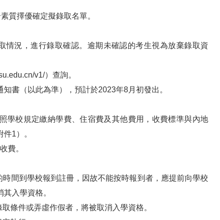
合素質擇優確定擬錄取名單。
科錄取情況，進行錄取確認。逾期未確認的考生視為放棄錄取資
.edu.cn/v1/）查詢。
知書（以此為準），預計於2023年8月初發出。
學校規定繳納學費、住宿費及其他費用，收費標準與內地
附件1）。
次收費。
定的時間到學校報到註冊，因故不能按時報到者，應提前向學校
消其入學資格。
錄取條件或弄虛作假者，將被取消入學資格。