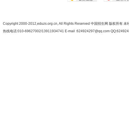
Copyright 2000-2012,eduzs.org.cn, All Rights Reserved 中国招生网 
热线电话:010-69627002/13911934741 E-mail :624924297@qq.com QQ:62492