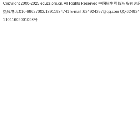
Copyright 2000-2025,eduzs.org.cn, All Rights Reserved 中国招生网 
热线电话:010-69627002/13911934741 E-mail :624924297@qq.com QQ:62492
11011602001098号