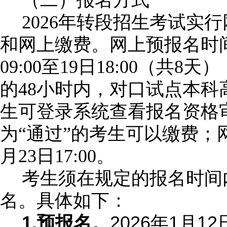
（二）报名方式
2026
年转段招生考试实行
和网上缴费。网上预报名时
09:00
至
19
日
18:00
（共
8
天）
的
48
小时内，对口试点本科
生可登录系统查看报名资格
为“通过”的考生可以缴费；
月
23
日
17:00
。
考生须在规定的报名时间
名。具体如下：
1.
2026
1
12
预报名。
年
月