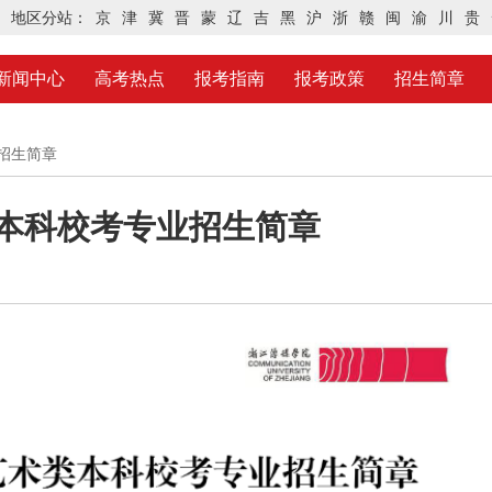
地区分站：
京
津
冀
晋
蒙
辽
吉
黑
沪
浙
赣
闽
渝
川
贵
新闻中心
高考热点
报考指南
报考政策
招生简章
业招生简章
类本科校考专业招生简章