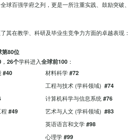
居全球百强学府之列，更是一所注重实践、鼓励突破、
证了其在教学、科研及毕业生竞争力方面的卓越表现：
球第
80
位
，
学科进入
：
0
26个
全球前100
能
材料科学
#40
#72
工程与技术 (学科领域)
#74
计算机科学与信息系统
6
#76
工程
艺术与人文 (学科领域)
#49
#83
英语语言和文学
#98
心理学
#99