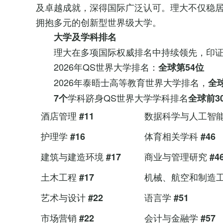
及卓越成就，深得国际广泛认可。理大不仅稳
拥抱多元的创新型世界级大学。
大学及学科
排名
理大在多项国际权威排名中持续领先，印
2026年QS世界大学排名：
全球第
54
位
2026年泰晤士高等教育世界大学排名，
全
学科跻身QS世界大学学科排名
7个
全球前3
酒店管理
数据科学与人工智
#11
护理学
体育相关学科
#1
6
#46
建筑与建造环境
商业与管理研究
#1
7
#4
土木工程
机械、航空和制造
#17
艺术与设计
语言学
#22
#51
市场营销
会计与金融学
#22
#57