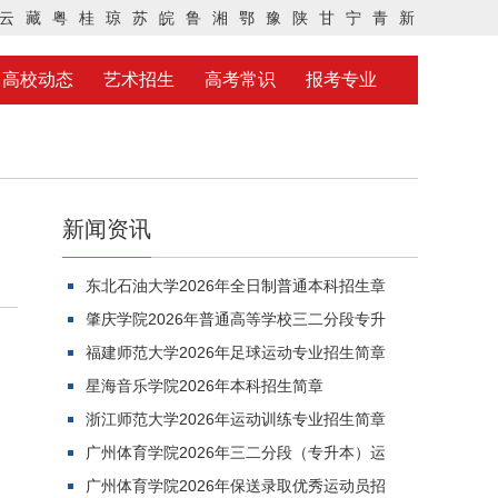
云
藏
粤
桂
琼
苏
皖
鲁
湘
鄂
豫
陕
甘
宁
青
新
高校动态
艺术招生
高考常识
报考专业
新闻资讯
东北石油大学2026年全日制普通本科招生章
肇庆学院2026年普通高等学校三二分段专升
福建师范大学2026年足球运动专业招生简章
星海音乐学院2026年本科招生简章
浙江师范大学2026年运动训练专业招生简章
广州体育学院2026年三二分段（专升本）运
广州体育学院2026年保送录取优秀运动员招