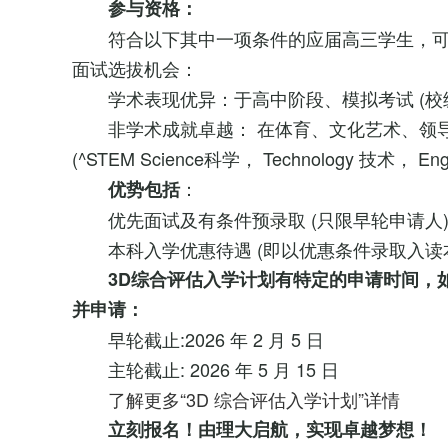
参与资格：
符合以下其中一项条件的应届高三学生，
面试选拔机会：
学术表现优异：于高中阶段、模拟考试 (校
非学术成就卓越： 在体育、文化艺术、领导
(^STEM Science科学， Technology 技术， Engi
：
优势包括
优先面试及有条件预录取 (只限早轮申请人
本科入学优惠待遇 (即以优惠条件录取入读
3D综合评估入学计划
有特定的申请时间，
并申请
：
早轮截止:2026 年 2 月 5 日
主轮截止: 2026 年 5 月 15 日
了解更多“3D 综合评估入学计划”详情
立刻报名！
由理大启航，实现卓越梦想！