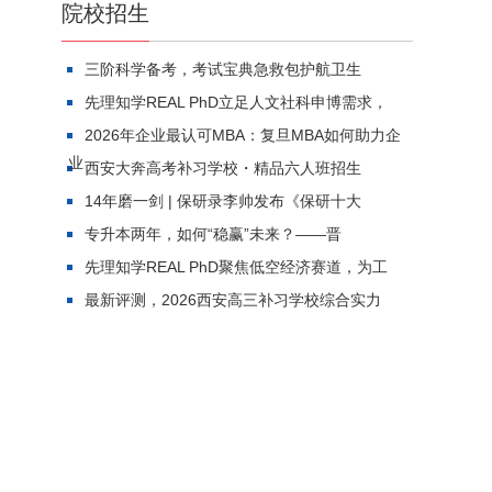
院校招生
三阶科学备考，考试宝典急救包护航卫生
先理知学REAL PhD立足人文社科申博需求，
2026年企业最认可MBA：复旦MBA如何助力企
业
西安大奔高考补习学校・精品六人班招生
14年磨一剑 | 保研录李帅发布《保研十大
专升本两年，如何“稳赢”未来？——晋
先理知学REAL PhD聚焦低空经济赛道，为工
最新评测，2026西安高三补习学校综合实力