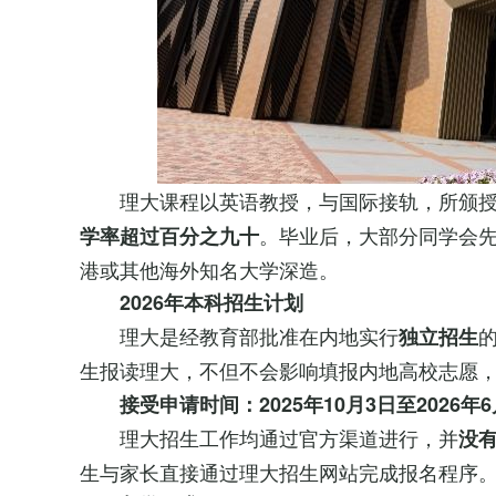
理大课程以英语教授，与国际接轨，所颁授
。毕业后，大部分同学会
学率超过
百分之九十
港或其他海外知名大学深造。
2026年本科招生计划
理大是经教育部批准在内地实行
独立招生
生报读理大，不但不会影响填报内地高校志愿
接受申请时间：
2025年10月3
日至
2026年
理大招生工作均通过官方渠道进行，并
没
生与家长直接通过理大招生网站完成报名程序