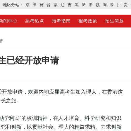
地区分站：
京
津
冀
晋
蒙
辽
吉
黑
沪
浙
赣
闽
渝
川
贵
新闻中心
高考热点
报考指南
报考政策
招生简章
请
招生已经开放申请
已经开放申请，欢迎内地应届高考生加入理大，在香港这
成长之旅。
 励学利民”的校训精神，在人才培育、科学研究和知识
研究和创新，以贡献社会。理大的精益求精、力求创新