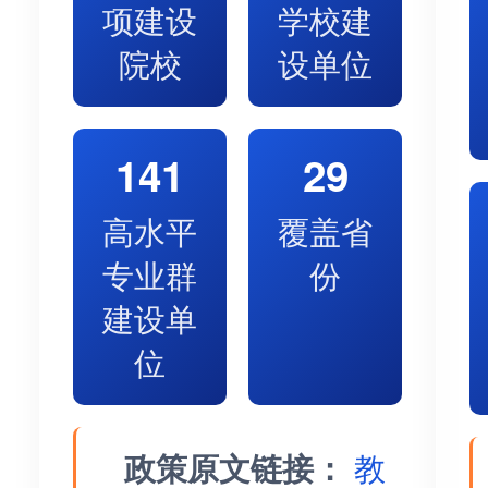
项建设
学校建
院校
设单位
141
29
高水平
覆盖省
专业群
份
建设单
位
政策原文链接：
教