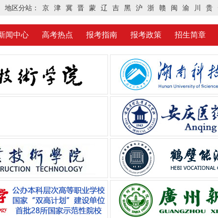
地区分站：
京
津
冀
晋
蒙
辽
吉
黑
沪
浙
赣
闽
渝
川
贵
新闻中心
高考热点
报考指南
报考政策
招生简章