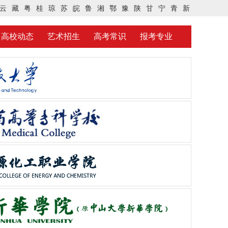
云
藏
粤
桂
琼
苏
皖
鲁
湘
鄂
豫
陕
甘
宁
青
新
高校动态
艺术招生
高考常识
报考专业